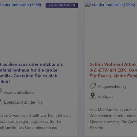
ZU VERKAUFEN
-Familienhaus oder nutzbar als
Schön Wohnen! Attrakti
infamilienhaus für die große
3-Zi-ETW mit EBK, Gar
milie- Gestalten Sie es sich
Für Paar o. kleine Fami
lbst!
Etagenwohnung
Zweifamilienhaus
Stuttgart
Ebersbach an der Fils
Das Mehrfamilienhaus mit
eses 2-Familien-Stadthaus befindet sich
Wohneinheiten entstand im
 schöner, ruhiger Lage, ideal für die
Massivbauweise. Die Archi
oßfamilie, als Generationenhaus...
Epoche...