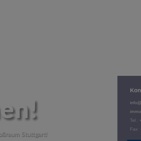
Kon
en!
info
immob
Tel.:
Fax: 
oßraum Stuttgart!