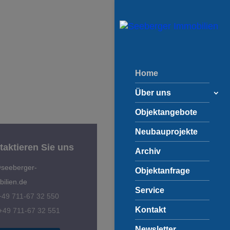
Home
Über uns
Objektangebote
Neubauprojekte
taktieren Sie uns
Archiv
@seeberger-
Objektanfrage
ilien.de
Service
 +49 711-67 32 550
Kontakt
+49 711-67 32 551
Newsletter