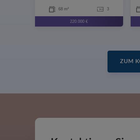
68 m²
3
220.000 €
ZUM K