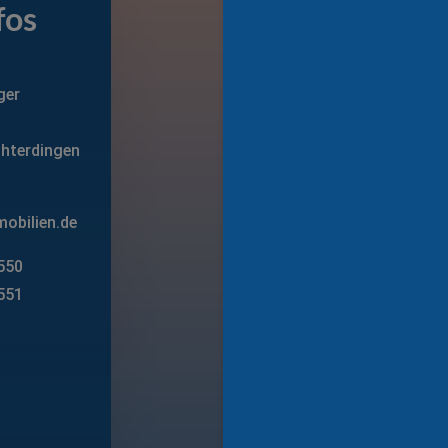
fos
ger
chterdingen
obilien.de
 550
551