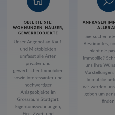

U
OBJEKTLISTE:
ANFRAGEN IM
WOHNUNGEN, HÄUSER,
ALLER A
GEWERBEOBJEKTE
Sie suchen et
Unser Angebot an Kauf-
Bestimmtes, fi
und Mietobjekten
nicht die pa
umfasst alle Arten
Immobilie? Schr
privater und
uns Ihre Wün
gewerblicher Immobilien
Vorstellungen,
sowie interessanter und
Immobilie betr
hochwertiger
wir werden uns
Anlageobjekte im
geben um gena
Grossraum Stuttgart:
finden
Eigentumswohnungen,
Ein-, Zwei- und