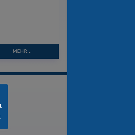
MEHR...
d,
r