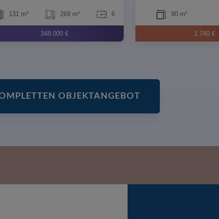
131 m²
269 m²
6
90 m²
348.000 €
1.740 €
OMPLETTEN OBJEKTANGEBOT