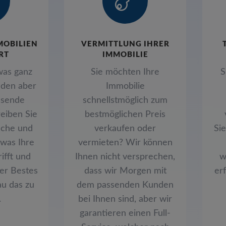

MOBILIEN
VERMITTLUNG IHRER
RT
IMMOBILIE
was ganz
Sie möchten Ihre
S
nden aber
Immobilie
ssende
schnellstmöglich zum
eiben Sie
bestmöglichen Preis
sche und
verkaufen oder
Si
 was Ihre
vermieten? Wir können
ifft und
Ihnen nicht versprechen,
w
er Bestes
dass wir Morgen mit
er
u das zu
dem passenden Kunden
.
bei Ihnen sind, aber wir
garantieren einen Full-