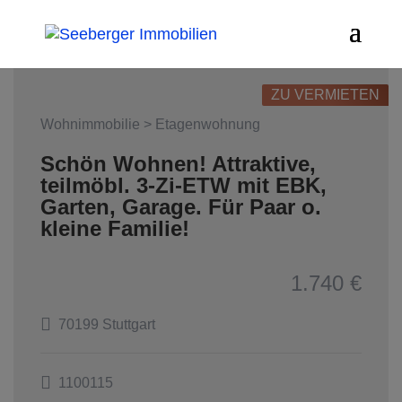
ZU VERMIETEN
Wohnimmobilie > Etagenwohnung
Schön Wohnen! Attraktive,
teilmöbl. 3-Zi-ETW mit EBK,
Garten, Garage. Für Paar o.
kleine Familie!
1.740 €
70199 Stuttgart
1100115