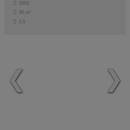
2002
90 m²
3,5
❮
❯