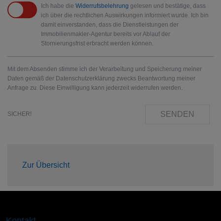
Ich habe die
Widerrufsbelehrung
gelesen und bestätige, dass
ich über die rechtlichen Auswirkungen informiert wurde. Ich bin
damit einverstanden, dass die Dienstleistungen der
Immobilienmakler-Agentur bereits vor Ablauf der
Stornierungsfrist erbracht werden können.
Mit dem Absenden stimme ich der Verarbeitung und Speicherung meiner
Daten gemäß der Datenschutzerklärung zwecks Beantwortung meiner
Anfrage zu. Diese Einwilligung kann jederzeit widerrufen werden.
SENDEN
SICHER!
Zur Übersicht
Kontakt